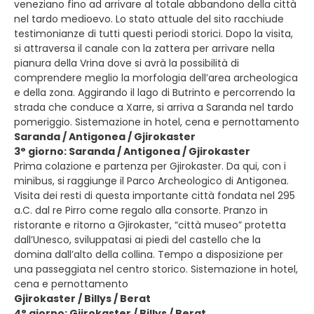
veneziano fino ad arrivare al totale abbandono della città
nel tardo medioevo. Lo stato attuale del sito racchiude
testimonianze di tutti questi periodi storici. Dopo la visita,
si attraversa il canale con la zattera per arrivare nella
pianura della Vrina dove si avrà la possibilità di
comprendere meglio la morfologia dell’area archeologica
e della zona. Aggirando il lago di Butrinto e percorrendo la
strada che conduce a Xarre, si arriva a Saranda nel tardo
pomeriggio. Sistemazione in hotel, cena e pernottamento
Saranda / Antigonea / Gjirokaster
3° giorno: Saranda / Antigonea / Gjirokaster
Prima colazione e partenza per Gjirokaster. Da qui, con i
minibus, si raggiunge il Parco Archeologico di Antigonea.
Visita dei resti di questa importante città fondata nel 295
a.C. dal re Pirro come regalo alla consorte. Pranzo in
ristorante e ritorno a Gjirokaster, “città museo” protetta
dall’Unesco, sviluppatasi ai piedi del castello che la
domina dall’alto della collina. Tempo a disposizione per
una passeggiata nel centro storico. Sistemazione in hotel,
cena e pernottamento
Gjirokaster / Billys / Berat
4° giorno: Gjirokaster / Billys / Berat