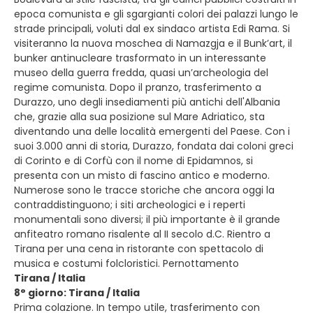
epoca comunista e gli sgargianti colori dei palazzi lungo le
strade principali, voluti dal ex sindaco artista Edi Rama. Si
visiteranno la nuova moschea di Namazgja e il Bunk’art, il
bunker antinucleare trasformato in un interessante
museo della guerra fredda, quasi un’archeologia del
regime comunista. Dopo il pranzo, trasferimento a
Durazzo, uno degli insediamenti più antichi dell'Albania
che, grazie alla sua posizione sul Mare Adriatico, sta
diventando una delle località emergenti del Paese. Con i
suoi 3.000 anni di storia, Durazzo, fondata dai coloni greci
di Corinto e di Corfù con il nome di Epidamnos, si
presenta con un misto di fascino antico e moderno.
Numerose sono le tracce storiche che ancora oggi la
contraddistinguono; i siti archeologici e i reperti
monumentali sono diversi; il più importante è il grande
anfiteatro romano risalente al II secolo d.C. Rientro a
Tirana per una cena in ristorante con spettacolo di
musica e costumi folcloristici. Pernottamento
Tirana / Italia
8° giorno: Tirana / Italia
Prima colazione. In tempo utile, trasferimento con