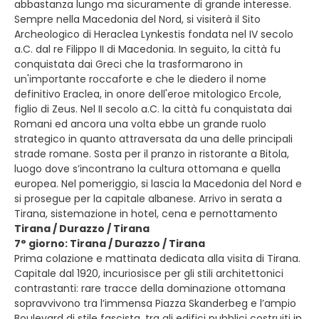
abbastanza lungo ma sicuramente di grande interesse.
Sempre nella Macedonia del Nord, si visiterà il Sito
Archeologico di Heraclea Lynkestis fondata nel IV secolo
a.C. dal re Filippo II di Macedonia. In seguito, la città fu
conquistata dai Greci che la trasformarono in
un'importante roccaforte e che le diedero il nome
definitivo Eraclea, in onore dell'eroe mitologico Ercole,
figlio di Zeus. Nel II secolo a.C. la città fu conquistata dai
Romani ed ancora una volta ebbe un grande ruolo
strategico in quanto attraversata da una delle principali
strade romane. Sosta per il pranzo in ristorante a Bitola,
luogo dove s’incontrano la cultura ottomana e quella
europea. Nel pomeriggio, si lascia la Macedonia del Nord e
si prosegue per la capitale albanese. Arrivo in serata a
Tirana, sistemazione in hotel, cena e pernottamento
Tirana / Durazzo / Tirana
7° giorno: Tirana / Durazzo / Tirana
Prima colazione e mattinata dedicata alla visita di Tirana.
Capitale dal 1920, incuriosisce per gli stili architettonici
contrastanti: rare tracce della dominazione ottomana
sopravvivono tra l’immensa Piazza Skanderbeg e l’ampio
Boulevard di stile fascista, tra gli edifici pubblici costruiti in