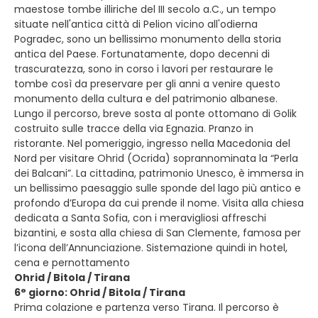
maestose tombe illiriche del III secolo a.C., un tempo
situate nell'antica città di Pelion vicino all'odierna
Pogradec, sono un bellissimo monumento della storia
antica del Paese. Fortunatamente, dopo decenni di
trascuratezza, sono in corso i lavori per restaurare le
tombe così da preservare per gli anni a venire questo
monumento della cultura e del patrimonio albanese.
Lungo il percorso, breve sosta al ponte ottomano di Golik
costruito sulle tracce della via Egnazia. Pranzo in
ristorante. Nel pomeriggio, ingresso nella Macedonia del
Nord per visitare Ohrid (Ocrida) soprannominata la “Perla
dei Balcani”. La cittadina, patrimonio Unesco, è immersa in
un bellissimo paesaggio sulle sponde del lago più antico e
profondo d’Europa da cui prende il nome. Visita alla chiesa
dedicata a Santa Sofia, con i meravigliosi affreschi
bizantini, e sosta alla chiesa di San Clemente, famosa per
l’icona dell’Annunciazione. Sistemazione quindi in hotel,
cena e pernottamento
Ohrid / Bitola / Tirana
6° giorno: Ohrid / Bitola / Tirana
Prima colazione e partenza verso Tirana. Il percorso è