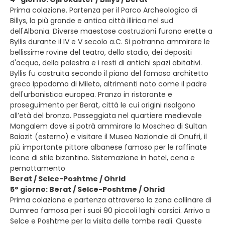
Prima colazione. Partenza per il Parco Archeologico di
Billys, la più grande e antica città illirica nel sud
dell'Albania. Diverse maestose costruzioni furono erette a
Byllis durante il IV e V secolo a.C. Si potranno ammirare le
bellissime rovine del teatro, dello stadio, dei depositi
d'acqua, della palestra e i resti di antichi spazi abitativi.
Byllis fu costruita secondo il piano del famoso architetto
greco Ippodamo di Mileto, altrimenti noto come il padre
dell'urbanistica europea. Pranzo in ristorante e
proseguimento per Berat, città le cui origini risalgono
all’età del bronzo. Passeggiata nel quartiere medievale
Mangalem dove si potrà ammirare la Moschea di Sultan
Baiazit (esterno) e visitare il Museo Nazionale di Onufri, il
più importante pittore albanese famoso per le raffinate
icone di stile bizantino. Sistemazione in hotel, cena e
pernottamento
Berat / Selce-Poshtme / Ohrid
5° giorno: Berat / Selce-Poshtme / Ohrid
Prima colazione e partenza attraverso la zona collinare di
Dumrea famosa per i suoi 90 piccoli laghi carsici. Arrivo a
Selce e Poshtme per la visita delle tombe reali. Queste