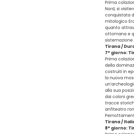
Prima colazio
Nord, si visite
conquistata d
mitologico Erc
quanto attrave
ottomana e que
sistemazione 
Tirana / Dur
7° giorno: Ti
Prima colazion
della dominazi
costruiti in e
la nuova mosc
un’archeologi
alla sua posiz
dai coloni gr
tracce storich
anfiteatro rom
Pernottamen
Tirana / Itali
8° giorno: Tir