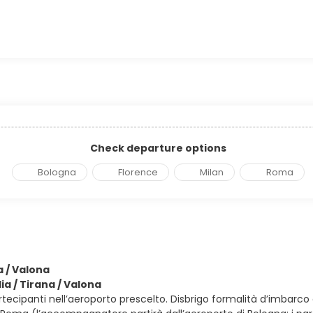
Check departure options
Bologna
Florence
Milan
Roma
na / Valona
lia / Tirana / Valona
rtecipanti nell’aeroporto prescelto. Disbrigo formalità d’imbarc