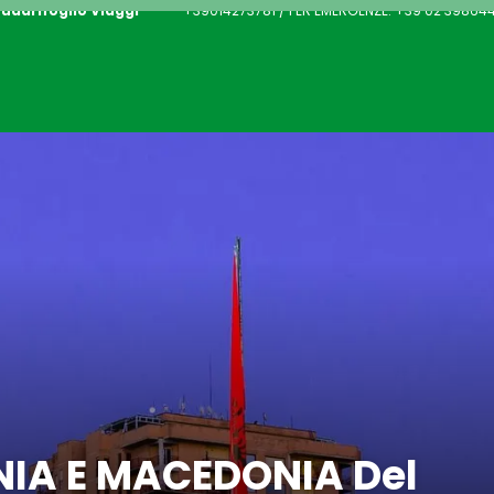
uadrifoglio Viaggi
+39014273781 / PER EMERGENZE: +39 02 39864
IA E MACEDONIA Del