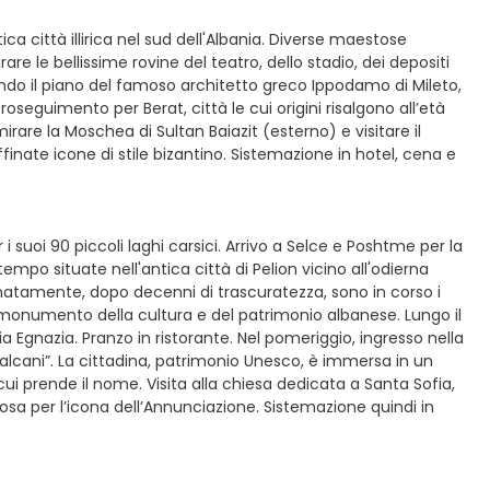
ica città illirica nel sud dell'Albania. Diverse maestose
are le bellissime rovine del teatro, dello stadio, dei depositi
secondo il piano del famoso architetto greco Ippodamo di Mileto,
seguimento per Berat, città le cui origini risalgono all’età
re la Moschea di Sultan Baiazit (esterno) e visitare il
finate icone di stile bizantino. Sistemazione in hotel, cena e
suoi 90 piccoli laghi carsici. Arrivo a Selce e Poshtme per la
tempo situate nell'antica città di Pelion vicino all'odierna
natamente, dopo decenni di trascuratezza, sono in corso i
o monumento della cultura e del patrimonio albanese. Lungo il
a Egnazia. Pranzo in ristorante. Nel pomeriggio, ingresso nella
alcani”. La cittadina, patrimonio Unesco, è immersa in un
ui prende il nome. Visita alla chiesa dedicata a Santa Sofia,
mosa per l’icona dell’Annunciazione. Sistemazione quindi in