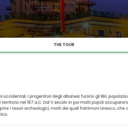
THE TOUR
ani occidentali. I progenitori degli albanesi furono gli Illiri, popo
territorio nel 167 a.C. Dal V secolo in poi molti popoli occuparono
re i tesori archeologici, molti dei quali Patrimoni Unesco, che 
rico.