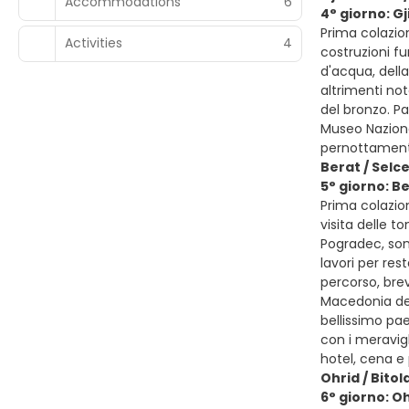
Accommodations
6
4° giorno: Gj
Prima colazion
Activities
4
costruzioni fu
d'acqua, della
altrimenti not
del bronzo. P
Museo Nazional
pernottamen
Berat / Selc
5° giorno: B
Prima colazion
visita delle t
Pogradec, son
lavori per re
percorso, brev
Macedonia del
bellissimo pae
con i meravigl
hotel, cena 
Ohrid / Bitol
6° giorno: Oh