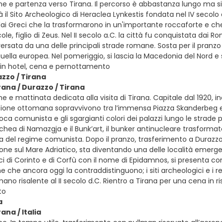
ne e partenza verso Tirana. Il percorso è abbastanza lungo ma 
rà il Sito Archeologico di Heraclea Lynkestis fondata nel IV secolo a
ai Greci che la trasformarono in un'importante roccaforte e che l
ole, figlio di Zeus. Nel II secolo a.C. la città fu conquistata da
rsata da una delle principali strade romane. Sosta per il pranzo i
lla europea. Nel pomeriggio, si lascia la Macedonia del Nord e si
in hotel, cena e pernottamento
azzo / Tirana
rana / Durazzo / Tirana
e e mattinata dedicata alla visita di Tirana. Capitale dal 1920, inc
one ottomana sopravvivono tra l’immensa Piazza Skanderbeg e l’am
poca comunista e gli sgargianti colori dei palazzi lungo le strade pr
hea di Namazgja e il Bunk’art, il bunker antinucleare trasformat
a del regime comunista. Dopo il pranzo, trasferimento a Durazzo, 
ione sul Mare Adriatico, sta diventando una delle località emergen
eci di Corinto e di Corfù con il nome di Epidamnos, si presenta 
e che ancora oggi la contraddistinguono; i siti archeologici e i r
ano risalente al II secolo d.C. Rientro a Tirana per una cena in r
to
a
ana / Italia